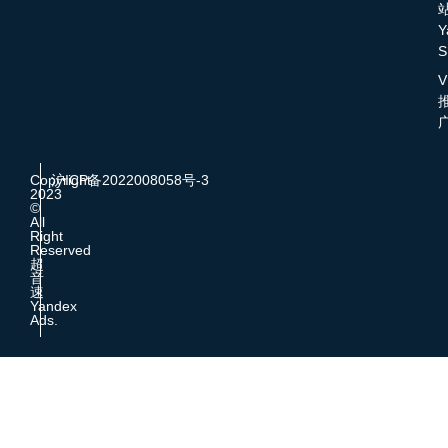
Y
S
V
Copyright
沪ICP备2022008058号-3
2023
©
All
Right
Reserved
超
音
速
Yandex
Ads.