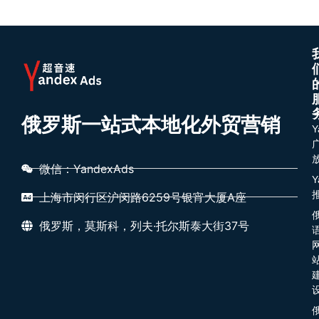
俄罗斯一站式本地化外贸营销
Y
微信：YandexAds
Y
上海市闵行区沪闵路6259号银宵大厦A座
俄罗斯，莫斯科，列夫·托尔斯泰大街37号