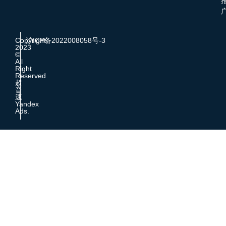
Copyright
沪ICP备2022008058号-3
2023
©
All
Right
Reserved
超
音
速
Yandex
Ads.