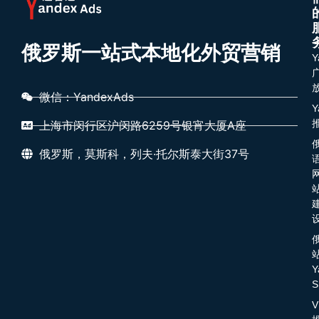
俄罗斯一站式本地化外贸营销
Y
微信：YandexAds
Y
上海市闵行区沪闵路6259号银宵大厦A座
俄罗斯，莫斯科，列夫·托尔斯泰大街37号
Y
S
V