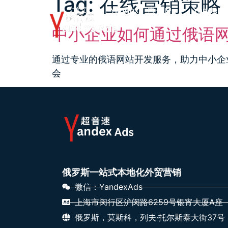
Tag:
在线营销策略
首页
Yandex广告开户
Yandex
中小企业如何通过俄语
通过专业的俄语网站开发服务，助力中小企
会
俄罗斯一站式本地化外贸营销
微信：YandexAds
上海市闵行区沪闵路6259号银宵大厦A座
俄罗斯，莫斯科，列夫·托尔斯泰大街37号