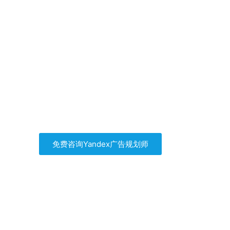
Yandex广告帮你找到
自己的客户
自己买流量，拒绝流量二道贩子
免费咨询Yandex广告规划师