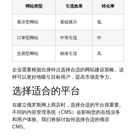
网站类型
引流效果
转化率
展示型网站
基础展示
低
订单型网站
中等引流
中
交易型网站
精准引流
高
企业需要根据自身特点选择合适的网站建设策略。这
样可以更好地吸引目标用户，提高市场竞争力。
选择适合的平台
在建立俄罗斯网上商店时，选择合适的平台很重要。
不同的内容管理系统（CMS）会影响您的在线业务
和用户体验。我们将探讨如何选择合适的俄语
CMS。