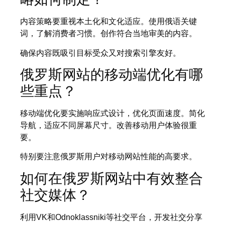
内容策略要重视本土化和文化适应。使用俄语关键
词，了解消费者习惯。创作符合当地审美的内容。
确保内容既吸引目标受众又对搜索引擎友好。
俄罗斯网站的移动端优化有哪
些重点？
移动端优化要实施响应式设计，优化页面速度。简化
导航，适应不同屏幕尺寸。改善移动用户体验很重
要。
特别要注意俄罗斯用户对移动网站性能的高要求。
如何在俄罗斯网站中有效整合
社交媒体？
利用VK和Odnoklassniki等社交平台，开发社交分享