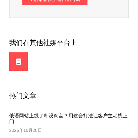
我们在其他社媒平台上
热门文章
俄语网站上线了却没询盘？用这套打法让客户主动找上
门
2025年10月28日