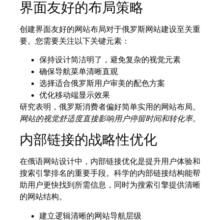
界面友好的布局策略
创建界面友好的网站布局对于俄罗斯网站建设至关重
要。您需要关注以下关键元素：
保持设计简洁明了，避免复杂的视觉元素
确保导航菜单清晰直观
选择适合俄罗斯用户审美的配色方案
优化移动端显示效果
研究表明，俄罗斯消费者偏好简单实用的网站布局。
网站的视觉舒适度直接影响用户停留时间和转化率
。
内部链接的战略性优化
在俄语网站设计中，内部链接优化是提升用户体验和
搜索引擎排名的重要手段。科学的内部链接结构能帮
助用户更快找到所需信息，同时为搜索引擎提供清晰
的网站结构。
建立逻辑清晰的网站导航层级