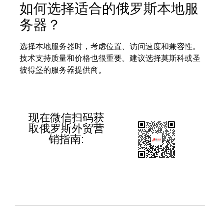
如何选择适合的俄罗斯本地服
务器？
选择本地服务器时，考虑位置、访问速度和兼容性。
技术支持质量和价格也很重要。建议选择莫斯科或圣
彼得堡的服务器提供商。
现在微信扫码获
取俄罗斯外贸营
销指南: