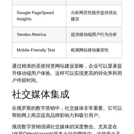
Google PageSpeed
分析网页性能并提供优化
Insights
建议
Yandex.Metrica
提供移动端用户行为分析
Mobile-Friendly Test
检测网站移动兼容性
通过精准的圣彼得堡网站建设策略，企业可以显著提
升移动端用户体验。这样可以实现更高的转化率和用
户停留时间。
社交媒体集成
在俄罗斯的数字营销中，社交媒体非常重要。它可以
帮助网上商店提高品牌影响力和吸引用户。
俄语数字营销强调社交媒体的深度整合。尤其是在
VK和Odnoklassniki等本土社交网络中。这些平台不