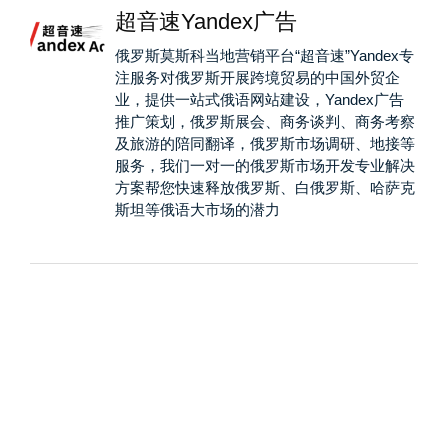
超音速Yandex广告
俄罗斯莫斯科当地营销平台“超音速”Yandex专
注服务对俄罗斯开展跨境贸易的中国外贸企
业，提供一站式俄语网站建设，Yandex广告
推广策划，俄罗斯展会、商务谈判、商务考察
及旅游的陪同翻译，俄罗斯市场调研、地接等
服务，我们一对一的俄罗斯市场开发专业解决
方案帮您快速释放俄罗斯、白俄罗斯、哈萨克
斯坦等俄语大市场的潜力
Yandex广告帮你找到自
己的客户