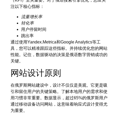
（KPI）至关重要。对于俄语搜索引擎优化，您应关
注以下核心指标：
流量增长率
转化率
用户停留时间
跳出率
通过使用Yandex.Metrica和Google Analytics等工
具，您可以精准跟踪这些指标。并持续优化您的网站
性能。记住，数据驱动的决策是俄语数字营销成功的
关键。
网站设计原则
在俄罗斯网站建设中，设计不仅仅是美观。它更是吸
引和留住用户的关键策略。了解本地用户的需求和使
用习惯非常重要。数据显示，超过65%的俄罗斯用户
通过移动设备访问网站，这意味着响应式设计变得尤
为重要。