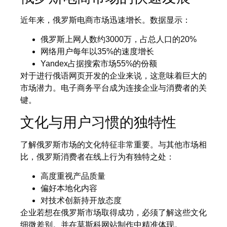
近年来，俄罗斯电商市场迅速增长。数据显示：
俄罗斯上网人数约3000万，占总人口的20%
网络用户每年以35%的速度增长
Yandex占据搜索市场55%的份额
对于进行俄语网页开发的企业来说，这意味着巨大的
市场潜力。电子商务平台成为连接企业与消费者的关
键。
文化与用户习惯的独特性
了解俄罗斯市场的文化特征非常重要。与其他市场相
比，俄罗斯消费者在线上行为有独特之处：
高度重视产品质量
偏好本地化内容
对技术创新持开放态度
企业若想在俄罗斯市场取得成功，必须了解这些文化
细微差别。并在莫斯科网站制作中精准体现。