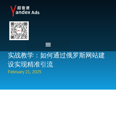
实战教学：如何通过俄罗斯网站建
设实现精准引流
February 21, 2025