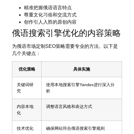
精准把握俄语语言特点
尊重文化习俗和交流方式
创作引人入胜的原创内容
俄语搜索引擎优化的内容策略
为俄语市场定制SEO策略需要专业的方法。以下是
几个关键点：
优化策略
具体实施
关键词研
使用本地搜索引擎Yandex进行深入分
究
析
内容本地
调整语言风格和表达方式
化
技术优化
确保网站符合俄语搜索引擎规则