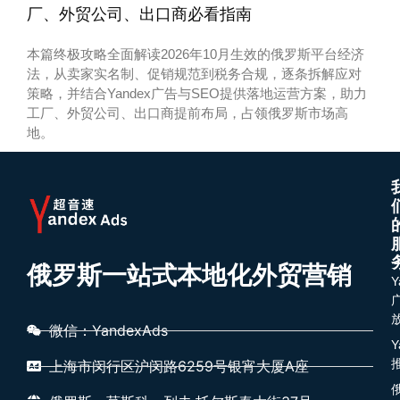
厂、外贸公司、出口商必看指南
本篇终极攻略全面解读2026年10月生效的俄罗斯平台经济
法，从卖家实名制、促销规范到税务合规，逐条拆解应对
策略，并结合Yandex广告与SEO提供落地运营方案，助力
工厂、外贸公司、出口商提前布局，占领俄罗斯市场高
地。
俄罗斯一站式本地化外贸营销
Y
微信：YandexAds
Y
上海市闵行区沪闵路6259号银宵大厦A座