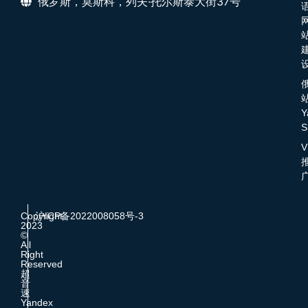
俄罗斯，莫斯科，列夫·托尔斯泰大街37号
Y
S
V
Copyright
沪ICP备2022008058号-3
2023
©
All
Right
Reserved
超
音
速
Yandex