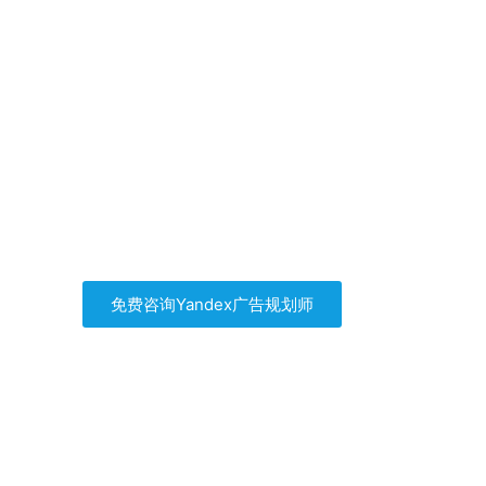
Yandex广告帮你找到
自己的客户
自己买流量，拒绝流量二道贩子
免费咨询Yandex广告规划师