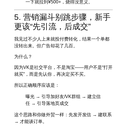
一下就拉到¥500+，烧得没意义。
5. 营销漏斗别跳步骤，新手
更该“先引流，后成交”
我见过不少人上来就投付费转化，结果一个单都
没转出来。但广告却花了几百。
为什么？
因为VK是社交平台，不是淘宝——用户不是“打开
就买”，而是
先认你，再决定买不买
。
所以正确顺序应该是：
曝光 → 引导加好友/VK群组 → 建立信
任 → 引导落地页成交
这个思路和你做外贸一样：先发开发信 → 建联系
→ 才能谈订单。