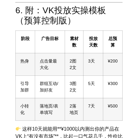
6. 附：VK投放实操模板
（预算控制版）
阶段
广告目标
素材
投放
总预
数
天数
算
热身
点击量最
2图
3天
¥200
大化
2文
引导
群组互动/
3图
5天
¥300
加群
加好友
2文
小转
落地页/表
2落
7天
¥500
化
单填写
地页
这样10天就能用**¥1000以内测出你的产品在
VK上“有没有市场”**，比起一口气花几千，
性价比