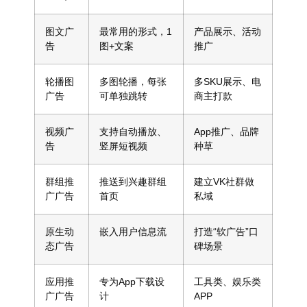
图文广
最常用的形式，1
产品展示、活动
告
图+文案
推广
轮播图
多图轮播，每张
多SKU展示、电
广告
可单独跳转
商主打款
视频广
支持自动播放、
App推广、品牌
告
竖屏短视频
种草
群组推
推送到兴趣群组
建立VK社群做
广广告
首页
私域
原生动
嵌入用户信息流
打造“软广告”口
态广告
碑场景
应用推
专为App下载设
工具类、娱乐类
广广告
计
APP