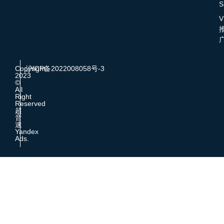
S
V
Copyright
沪ICP备2022008058号-3
2023
©
All
Right
Reserved
超
音
速
Yandex
Ads.