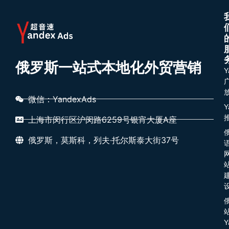
俄罗斯一站式本地化外贸营销
Y
微信：YandexAds
Y
上海市闵行区沪闵路6259号银宵大厦A座
俄罗斯，莫斯科，列夫·托尔斯泰大街37号
Y