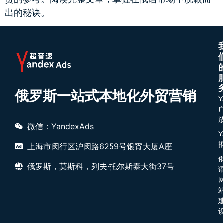
出的秘诀。
俄罗斯一站式本地化外贸营销
Y
微信：YandexAds
Y
上海市闵行区沪闵路6259号银宵大厦A座
俄罗斯，莫斯科，列夫·托尔斯泰大街37号