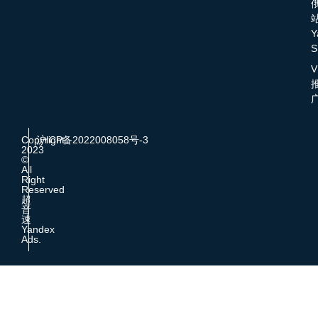
Y
S
V
Copyright
沪ICP备2022008058号-3
2023
©
All
Right
Reserved
超
音
速
Yandex
Ads.