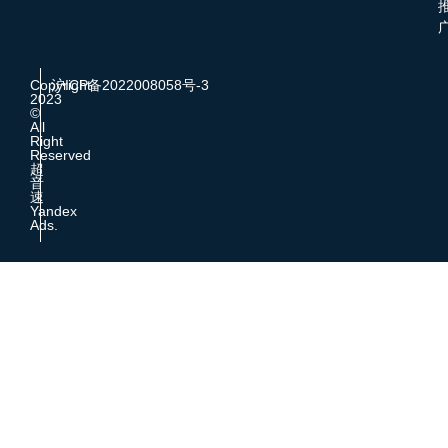
Copyright
沪ICP备2022008058号-3
2023
©
All
Right
Reserved
超
音
速
Yandex
Ads.