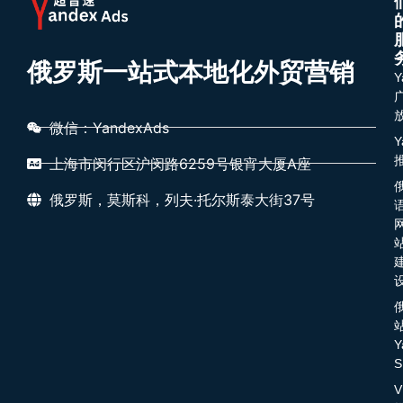
俄罗斯一站式本地化外贸营销
Y
微信：YandexAds
Y
上海市闵行区沪闵路6259号银宵大厦A座
俄罗斯，莫斯科，列夫·托尔斯泰大街37号
Y
S
V