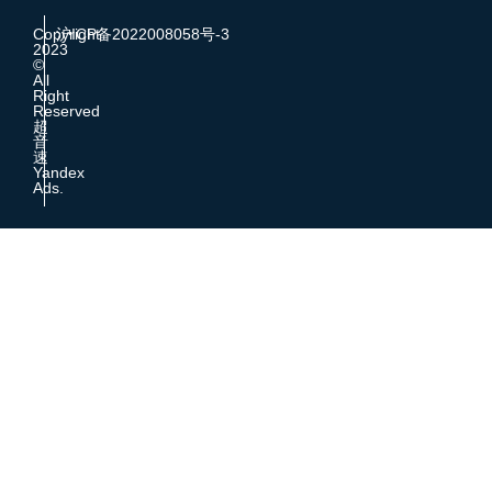
Copyright
沪ICP备2022008058号-3
2023
©
All
Right
Reserved
超
音
速
Yandex
Ads.