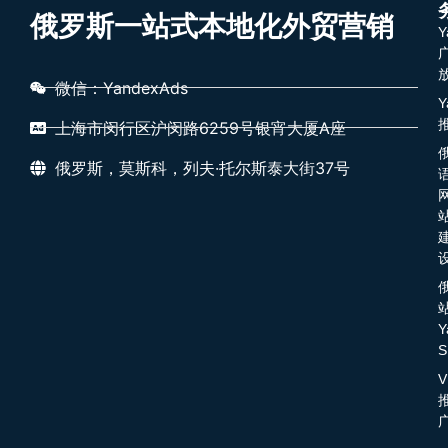
俄罗斯一站式本地化外贸营销
Y
微信：YandexAds
Y
上海市闵行区沪闵路6259号银宵大厦A座
俄罗斯，莫斯科，列夫·托尔斯泰大街37号
Y
S
V