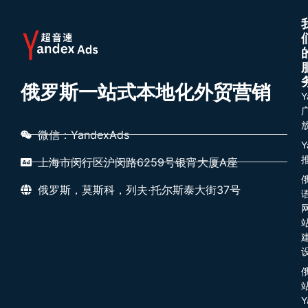
俄罗斯一站式本地化外贸营销
Y
微信：YandexAds
Y
上海市闵行区沪闵路6259号银宵大厦A座
俄罗斯，莫斯科，列夫·托尔斯泰大街37号
Y