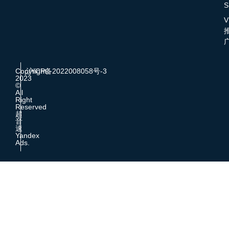
S
V
Copyright
沪ICP备2022008058号-3
2023
©
All
Right
Reserved
超
音
速
Yandex
Ads.