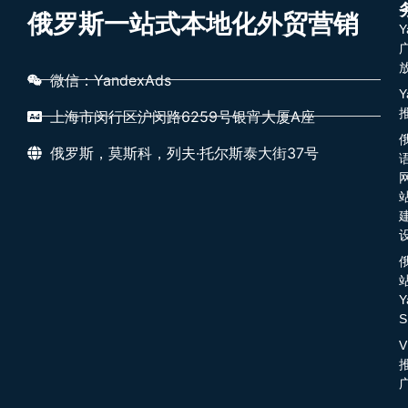
俄罗斯一站式本地化外贸营销
Y
微信：YandexAds
Y
上海市闵行区沪闵路6259号银宵大厦A座
俄罗斯，莫斯科，列夫·托尔斯泰大街37号
Y
S
V