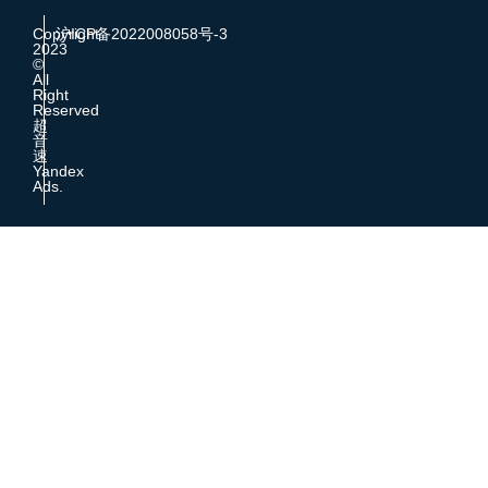
Copyright
沪ICP备2022008058号-3
2023
©
All
Right
Reserved
超
音
速
Yandex
Ads.