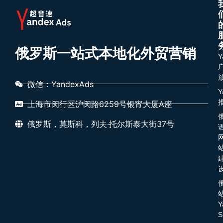
俄罗斯一站式本地化外贸营销
Y
微信：YandexAds
Y
上海市闵行区沪闵路6259号银宵大厦A座
俄罗斯，莫斯科，列夫·托尔斯泰大街37号
Y
S