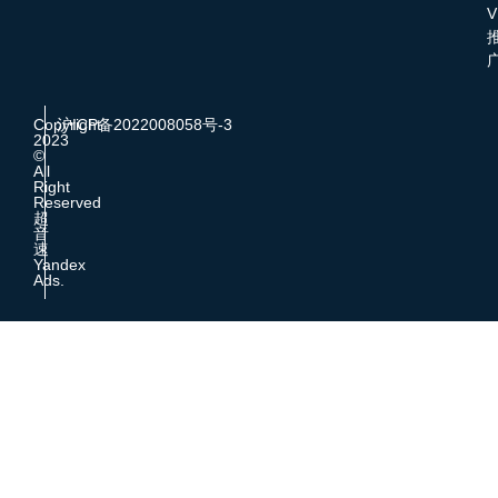
V
Copyright
沪ICP备2022008058号-3
2023
©
All
Right
Reserved
超
音
速
Yandex
Ads.