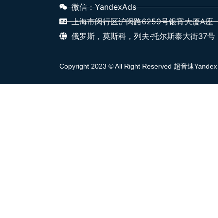
微信：YandexAds
上海市闵行区沪闵路6259号银宵大厦A座
俄罗斯，莫斯科，列夫·托尔斯泰大街37号
Copyright 2023 © All Right Reserved 超音速Yandex