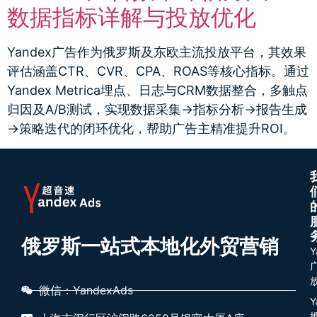
数据指标详解与投放优化
Yandex广告作为俄罗斯及东欧主流投放平台，其效果
评估涵盖CTR、CVR、CPA、ROAS等核心指标。通过
Yandex Metrica埋点、日志与CRM数据整合，多触点
归因及A/B测试，实现数据采集→指标分析→报告生成
→策略迭代的闭环优化，帮助广告主精准提升ROI。
俄罗斯一站式本地化外贸营销
Y
微信：YandexAds
Y