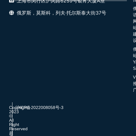
上海市闵行区沪闵路6259号银宵大厦A座
俄罗斯，莫斯科，列夫·托尔斯泰大街37号
Y
S
V
Copyright
沪ICP备2022008058号-3
2023
©
All
Right
Reserved
超