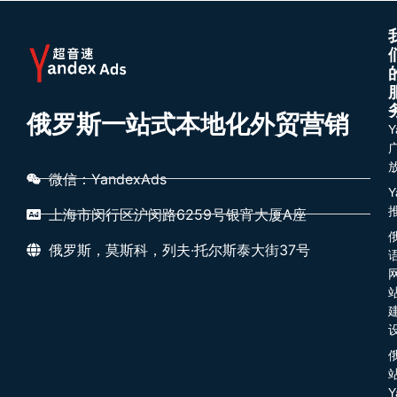
俄罗斯一站式本地化外贸营销
Y
微信：YandexAds
Y
上海市闵行区沪闵路6259号银宵大厦A座
俄罗斯，莫斯科，列夫·托尔斯泰大街37号
Y