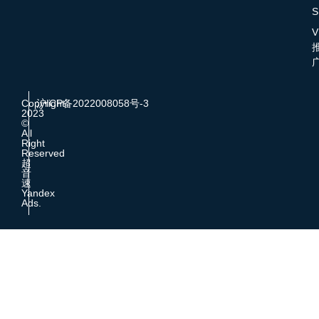
S
V
Copyright
沪ICP备2022008058号-3
2023
©
All
Right
Reserved
超
音
速
Yandex
Ads.