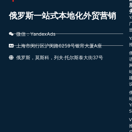
俄罗斯一站式本地化外贸营销
Y
微信：YandexAds
Y
上海市闵行区沪闵路6259号银宵大厦A座
俄罗斯，莫斯科，列夫·托尔斯泰大街37号
Y
S
V