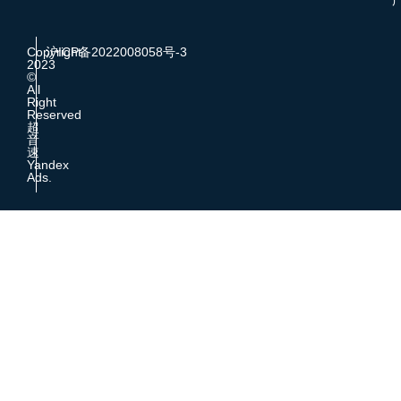
Copyright
沪ICP备2022008058号-3
2023
©
All
Right
Reserved
超
音
速
Yandex
Ads.