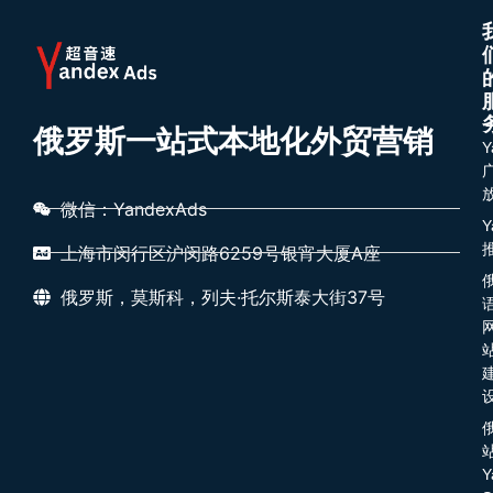
俄罗斯一站式本地化外贸营销
Y
微信：YandexAds
Y
上海市闵行区沪闵路6259号银宵大厦A座
俄罗斯，莫斯科，列夫·托尔斯泰大街37号
Y