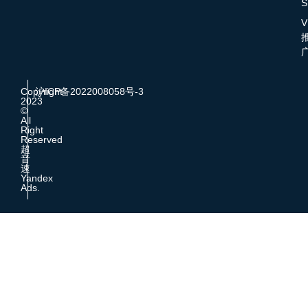
S
V
Copyright
沪ICP备2022008058号-3
2023
©
All
Right
Reserved
超
音
速
Yandex
Ads.