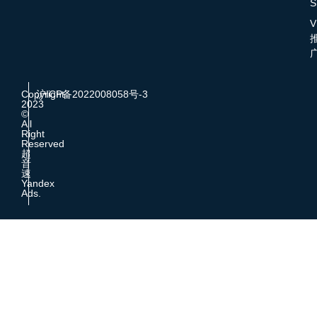
S
V
Copyright
沪ICP备2022008058号-3
2023
©
All
Right
Reserved
超
音
速
Yandex
Ads.