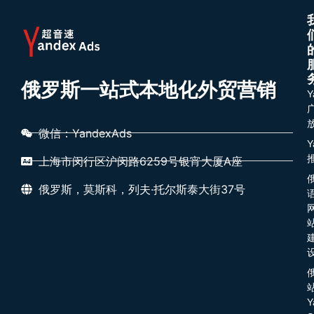
俄罗斯一站式本地化外贸营销
Y
微信：YandexAds
Y
上海市闵行区沪闵路6259号银宵大厦A座
俄罗斯，莫斯科，列夫·托尔斯泰大街37号
Y