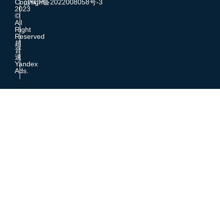
Copyright
沪ICP备2022008058号-3
2023
©
All
Right
Reserved
超
音
速
Yandex
Ads.