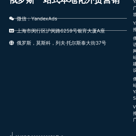
Y
微信：YandexAds
Y
上海市闵行区沪闵路6259号银宵大厦A座
俄罗斯，莫斯科，列夫·托尔斯泰大街37号
Y
S
V