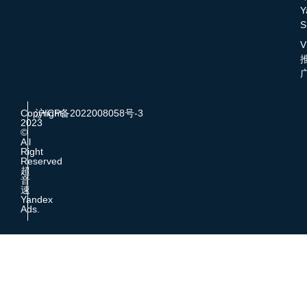
Y
S
V
Copyright
沪ICP备2022008058号-3
2023
©
All
Right
Reserved
超
音
速
Yandex
Ads.