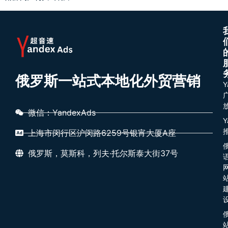
俄罗斯一站式本地化外贸营销
Y
微信：YandexAds
Y
上海市闵行区沪闵路6259号银宵大厦A座
俄罗斯，莫斯科，列夫·托尔斯泰大街37号