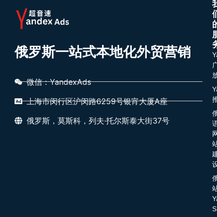
俄罗斯一站式本地化外贸营销
Y
微信：YandexAds
Y
上海市闵行区沪闵路6259号银宵大厦A座
俄罗斯，莫斯科，列夫·托尔斯泰大街37号
Y
S