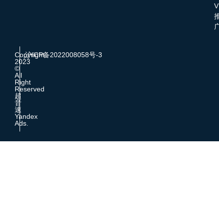
V
Copyright
沪ICP备2022008058号-3
2023
©
All
Right
Reserved
超
音
速
Yandex
Ads.