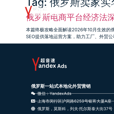
Tag:
俄罗斯卖家实
首页
Yandex广告开户
Yandex
俄罗斯电商平台经济法
本篇终极攻略全面解读2026年10月生效
SEO提供落地运营方案，助力工厂、外贸
俄罗斯一站式本地化外贸营销
微信：YandexAds
上海市闵行区沪闵路6259号银宵大厦A座
俄罗斯，莫斯科，列夫·托尔斯泰大街37号