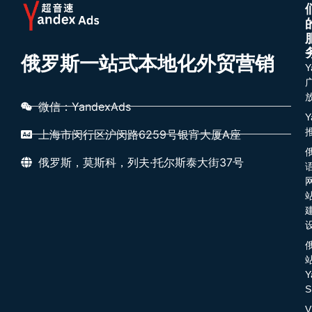
俄罗斯一站式本地化外贸营销
Y
微信：YandexAds
Y
上海市闵行区沪闵路6259号银宵大厦A座
俄罗斯，莫斯科，列夫·托尔斯泰大街37号
Y
S
V