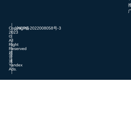
Copyright
沪ICP备2022008058号-3
2023
©
All
Right
Reserved
超
音
速
Yandex
Ads.