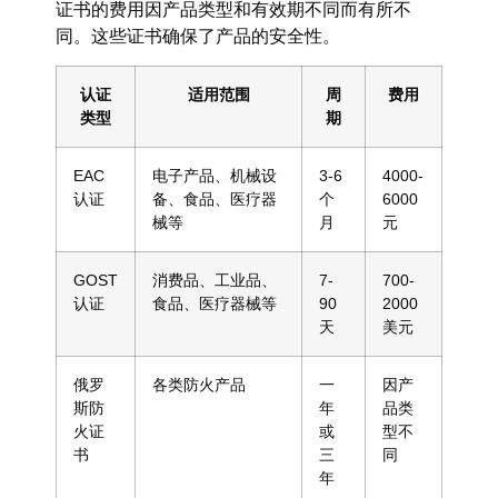
证书的费用因产品类型和有效期不同而有所不
同。这些证书确保了产品的安全性。
认证
适用范围
周
费用
类型
期
EAC
电子产品、机械设
3
-6
4000-
认证
备、食品、医疗器
个
6000
械等
月
元
GOST
消费品、工业品、
7
-
700-
认证
食品、医疗器械等
90
2000
天
美元
俄罗
各类防火产品
一
因产
斯防
年
品类
火证
或
型不
书
三
同
年