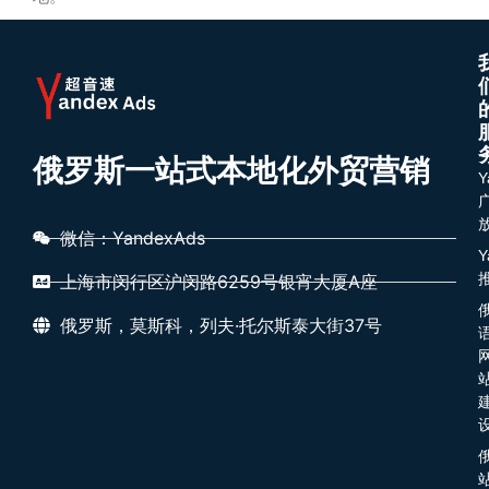
俄罗斯一站式本地化外贸营销
Y
微信：YandexAds
Y
上海市闵行区沪闵路6259号银宵大厦A座
俄罗斯，莫斯科，列夫·托尔斯泰大街37号