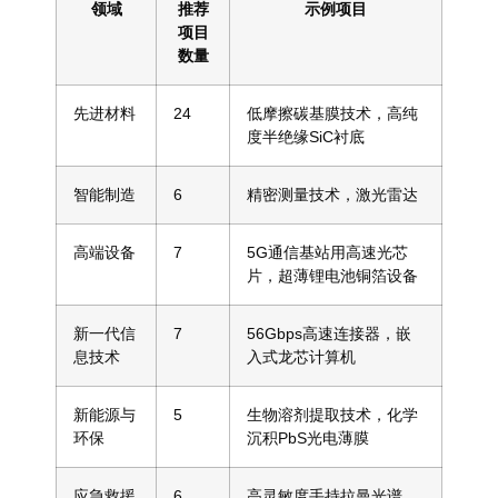
领域
推荐
示例项目
项目
数量
先进材料
24
低摩擦碳基膜技术，高纯
度半绝缘SiC衬底
智能制造
6
精密测量技术，激光雷达
高端设备
7
5G通信基站用高速光芯
片，超薄锂电池铜箔设备
新一代信
7
56Gbps高速连接器，嵌
息技术
入式龙芯计算机
新能源与
5
生物溶剂提取技术，化学
环保
沉积PbS光电薄膜
应急救援
6
高灵敏度手持拉曼光谱